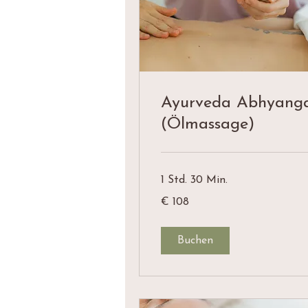
Ayurveda Abhyang
(Ölmassage)
1 Std. 30 Min.
108
€ 108
Euro
Buchen