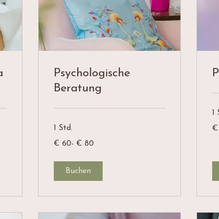
a
Psychologische
P
Beratung
1 
€
1 Std.
€
12
€
€ 60- € 80
60-
€
80
Buchen