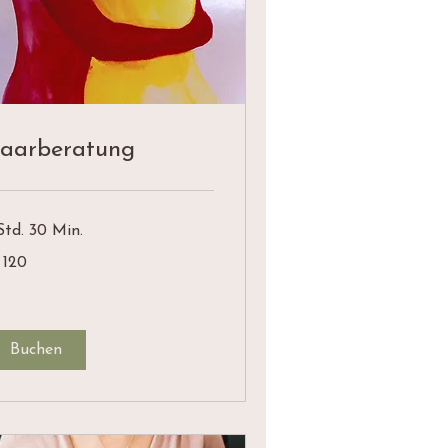
aarberatung
Std. 30 Min.
 120
0
Buchen